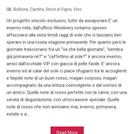
Bollicine
,
Cantine
,
Storie di Vigne
,
Vino
Un progetto vinicolo esclusivo, tutto da assaporare E’ un
inverno mite, dall’ufficio Winelivery notiamo spesso
affacciarsi alla vista timidi raggi di sole che ci lasciano ben
sperare in una rosea stagione primaverile. Per quanto però le
giornate trascorrano fra un “va che bella giornata”, “sembra
già primavera nè?” e “caffettino al sole?” è ancora inverno,
amici dall’occhiale VIP con giacca di pelle facile. E’ ancora
inverno ed al calar del sole ci piace rifugiarci tra le accoglienti
e tiepide note di un buon rosso, magari corposo, magari
accompagnato da una lettura coinvolgente o dal sorriso di
un amico. Quelle note di rosso perfette con la carne, con una
serata di degustazione, con un’occasione speciale. Quelle
note di rosso che non annoiano mai, inverno, primavera,
estate o a...
Read More