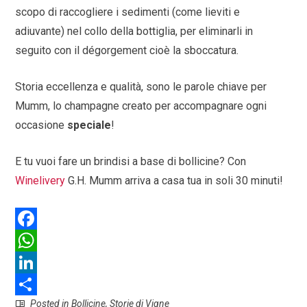
scopo di raccogliere i sedimenti (come lieviti e
adiuvante) nel collo della bottiglia, per eliminarli in
seguito con il dégorgement cioè la sboccatura.
Storia eccellenza e qualità, sono le parole chiave per
Mumm, lo champagne creato per accompagnare ogni
occasione
speciale
!
E tu vuoi fare un brindisi a base di bollicine? Con
Winelivery
G.H. Mumm arriva a casa tua in soli 30 minuti!
F
a
W
c
h
L
Posted in
Bollicine
,
Storie di Vigne
e
a
i
S