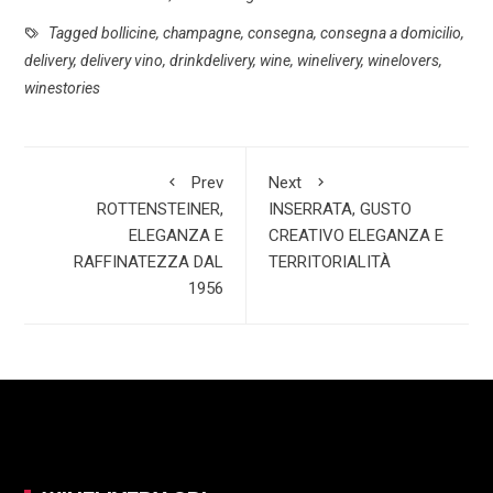
b
t
n
h
Tagged
bollicine
,
champagne
,
consegna
,
consegna a domicilio
,
delivery
,
delivery vino
,
drinkdelivery
,
wine
,
winelivery
,
winelovers
,
o
s
k
a
winestories
o
A
e
r
k
p
d
e
p
I
Prev
Next
n
ROTTENSTEINER,
INSERRATA, GUSTO
ELEGANZA E
CREATIVO ELEGANZA E
RAFFINATEZZA DAL
TERRITORIALITÀ
1956