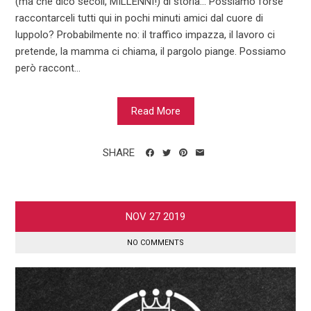
(ma che dico secoli, MILLENNI!) di storia… Possiamo forse
raccontarceli tutti qui in pochi minuti amici dal cuore di
luppolo? Probabilmente no: il traffico impazza, il lavoro ci
pretende, la mamma ci chiama, il pargolo piange. Possiamo
però raccont...
Read More
SHARE
NOV
27
2019
NO COMMENTS