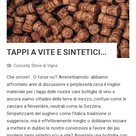
TAPPI A VITE E SINTETICI…
Curiosità
,
Storie di Vigne
Che orrore!… O forse no? Ammettiamolo: abbiamo
affrontato anni di discussioni e perplessità circa il miglior
materiale per i tappi delle nostre care bottiglie di vino e
ancora siamo cittadini della terra di mezzo, confusi come le
zanzare a Novembre, neutrali come la Svizzera…
Simpatizzanti del sughero come l’italica tradizione ci
suggerisce, ma è effettivamente meglio o dobbiamo iniziare
a mettere in dubbio le nostre convinzioni a favore dei più
moderni tappi sintetici e/o a vite? Avvistata una bottiglia con