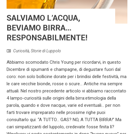
SALVIAMO L’ACQUA,
BEVIAMO BIRRA…
RESPONSABILMENTE!
Curiosità
,
Storie di Luppolo
Abbiamo scomodato Chris Young per ricordarvi, in questo
Dicembre di spumanti e champagne, di degustare fuori dal
coro: non solo bollicine dorate per i brindisi delle festività, ma
le care vecchie bionde, rosse o scure… Antiche ma sempre
attuali. Nel nostro precedente articolo vi abbiamo raccontato
4 lampo-curiosità sulle origini della birra:etimologia della
parola, quando e dove nacque, varie ed eventuali… per non
farti trovare impreparato nelle prossime righe puoi
consultarlo qui: “A TUTTO… GAS? NO, A TUTTA BIRRA!” Ma
cari simpatizzanti del luppolo, credevate fosse finita lì?
Winelivery vi porta costantemente in dono “buone nuove” per