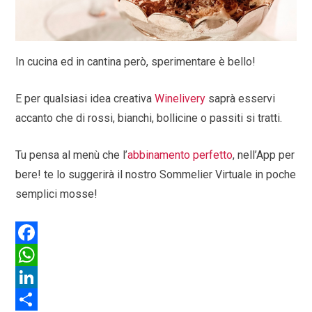
In cucina ed in cantina però, sperimentare è bello!
E per qualsiasi idea creativa
Winelivery
saprà esservi
accanto che di rossi, bianchi, bollicine o passiti si tratti.
Tu pensa al menù che l’
abbinamento perfetto
, nell’App per
bere! te lo suggerirà il nostro Sommelier Virtuale in poche
semplici mosse!
F
a
W
c
h
L