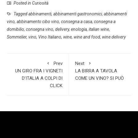
Posted in
Curiosità
e
a
i
S
b
t
n
h
Tagged
abbinamenti
,
abbinamenti gastronomici
,
abbinamenti
vino
,
abbinamento cibo vino
,
consegna a casa
,
consegna a
o
s
k
a
domibilio
,
consegna vino
,
delivery
,
enologia
,
italian wine
,
o
A
e
r
Sommelier
,
vino
,
Vino Italiano
,
wine
,
wine and food
,
wine delivery
k
p
d
e
p
I
n
Prev
Next
UN GIRO FRA I VIGNETI
LA BIRRA A TAVOLA
D’ITALIA A COLPI DI
COME UN VINO? SI PUÒ
CLICK