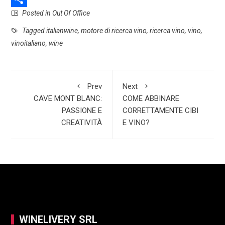
Posted in
Out Of Office
e
a
i
S
b
t
n
h
Tagged
italianwine
,
motore di ricerca vino
,
ricerca vino
,
vino
,
vinoitaliano
,
wine
o
s
k
a
o
A
e
r
k
p
d
e
Prev
Next
p
I
CAVE MONT BLANC:
COME ABBINARE
PASSIONE E
CORRETTAMENTE CIBI
n
CREATIVITÀ
E VINO?
WINELIVERY SRL