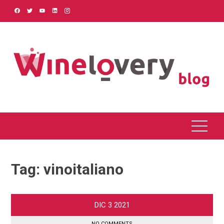
Skip
to
content
Tag:
vinoitaliano
DIC
3
2021
NO COMMENTS