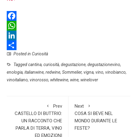
F
a
W
c
h
L
Posted in
Curiosità
e
a
i
S
b
t
n
h
Tagged
cantina
,
curiosità
,
degustazione
,
degustazionevino
,
enologia
,
italianwine
,
redwine
,
Sommelier
,
vigna
,
vino
,
vinobianco
,
o
s
k
a
vinoitaliano
,
vinorosso
,
whitewine
,
wine
,
winelover
o
A
e
r
k
p
d
e
p
I
Prev
Next
n
CASTELLO DI BUTTRIO:
COSA SI BEVE NEL
UN RACCONTO CHE
MONDO DURANTE LE
PARLA DI TERRA, VINO
FESTE?
ED EMOZIONI