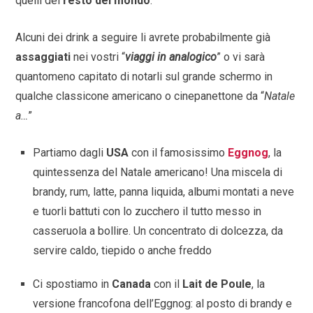
quelli del
resto del mondo
.
Alcuni dei drink a seguire li avrete probabilmente già
assaggiati
nei vostri “
viaggi in analogico
” o vi sarà
quantomeno capitato di notarli sul grande schermo in
qualche classicone americano o cinepanettone da “
Natale
a…
”
Partiamo dagli
USA
con il famosissimo
Eggnog
, la
quintessenza del Natale americano! Una miscela di
brandy, rum, latte, panna liquida, albumi montati a neve
e tuorli battuti con lo zucchero il tutto messo in
casseruola a bollire. Un concentrato di dolcezza, da
servire caldo, tiepido o anche freddo
Ci spostiamo in
Canada
con il
Lait de Poule
, la
versione francofona dell’Eggnog: al posto di brandy e