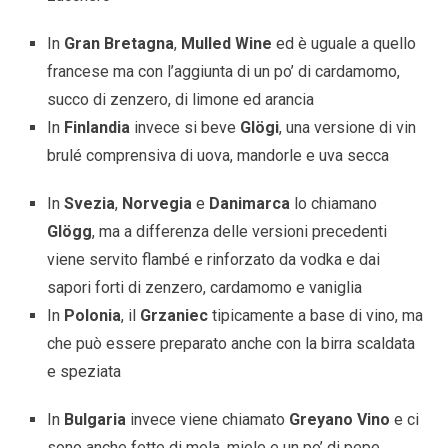
In
Gran Bretagna
,
Mulled Wine
ed è uguale a quello
francese ma con l’aggiunta di un po’ di cardamomo,
succo di zenzero, di limone ed arancia
In
Finlandia
invece si beve
Glögi
, una versione di vin
brulé comprensiva di uova, mandorle e uva secca
In
Svezia
,
Norvegia
e
Danimarca
lo chiamano
Glögg
, ma a differenza delle versioni precedenti
viene servito flambé e rinforzato da vodka e dai
sapori forti di zenzero, cardamomo e vaniglia
In
Polonia
, il
Grzaniec
tipicamente a base di vino, ma
che può essere preparato anche con la birra scaldata
e speziata
In
Bulgaria
invece viene chiamato
Greyano Vino
e ci
sono anche fette di mela, miele e un po’ di pepe