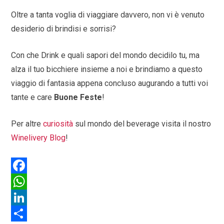
Oltre a tanta voglia di viaggiare davvero, non vi è venuto
desiderio di brindisi e sorrisi?
Con che Drink e quali sapori del mondo decidilo tu, ma
alza il tuo bicchiere insieme a noi e brindiamo a questo
viaggio di fantasia appena concluso augurando a tutti voi
tante e care
Buone Feste
!
Per altre
curiosità
sul mondo del beverage visita il nostro
Winelivery Blog
!
F
a
W
c
h
L