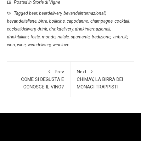
Posted in
Storie di Vigne
e
a
i
S
b
t
n
h
Tagged
beer
,
beerdelivery
,
bevandeinternazionali
,
bevandeitaliane
,
birra
,
bollicine
,
capodanno
,
champagne
,
cocktail
,
o
s
k
a
cocktaildelivery
,
drink
,
drinkdelivery
,
drinkinternazionali
,
o
A
e
r
drinkitaliani
,
feste
,
mondo
,
natale
,
spumante
,
tradizione
,
vinbrulé
,
k
p
d
e
vino
,
wine
,
winedelivery
,
winelove
p
I
n
Prev
Next
COME SI DEGUSTA E
CHIMAY, LA BIRRA DEI
CONOSCE IL VINO?
MONACI TRAPPISTI