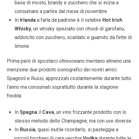
base di mosto, brandy e zucchero che si inizia a
consumare a partire dal mese di novembre
In
Irlanda
a farla da padrone è il celebre
Hot Irish
Whisky
, un whisky speziato con chiodi di garofano,
addolcito con zucchero, scaldato e guarnito da fette di
limone
Prima però di spostarci oltreoceano meritano almeno una
menzione due prodotti iconografici dei nostri amici
Spagnoli e Russi, apprezzati costantemente durante tutto
l’anno ma consumati soprattutto durante la stagione
fredda:
In
Spagna
il
Cava
, un vino frizzante prodotto con lo
stesso metodo dello Champagne, ma con uve diverse
In
Russia
, quasi inutile ricordarlo, si pasteggia a
piccoli bicchieri di cara vecchia
Vodka
durante tutte le