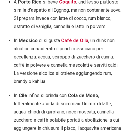
A
Porto Rico
si beve
Coquito
, anch’esso piuttosto
simile d’aspetto all’Eggnog, ma non contenente uova.
Si prepara invece con latte di cocco, rum bianco,
estratto di vaniglia, cannella e latte in polvere
In
Messico
ci si gusta
Café de Olla
, un drink non
alcolico considerato il punch messicano per
eccellenza: acqua, sciroppo di zucchero di canna,
caffè in polvere e cannella mescolati e serviti caldi.
La versione alcolica si ottiene aggiungendo rum,
brandy o kahlua
In
Cile
infine si brinda con
Cola de Mono
,
letteralmente «coda di scimmia». Un mix di latte,
acqua, chiodi di garofano, noce moscata, cannella,
zucchero e caffè solubile portati a ebollizione, a cui
aggiungere in chiusura il pisco, l’acquavite americana