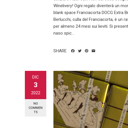
Winelivery! Ogni regalo diventerà un mom
blank space Franciacorta DOCG Extra Bru
Berlucchi, culla del Franciacorta, è un
per almeno 24 mesi sui lieviti. Si presen
naso spic...
SHARE
DIC
3
2022
NO
COMMEN
TS