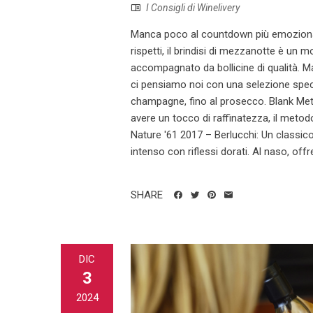
I Consigli di Winelivery
Manca poco al countdown più emozionan
rispetti, il brindisi di mezzanotte è u
accompagnato da bollicine di qualità. 
ci pensiamo noi con una selezione speci
champagne, fino al prosecco. Blank Met
avere un tocco di raffinatezza, il meto
Nature '61 2017 – Berlucchi: Un classic
intenso con riflessi dorati. Al naso, of
SHARE
DIC
3
2024