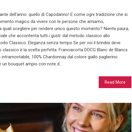
te dell’anno: quello di Capodanno! E come ogni tradizione che si
n momento magico da vivere con le persone che amiamo,
Ma quali scegliere per rendere unico questo momento? Niente paura,
ale che accontenta tutti i gusti: dal metodo classico allo
odo Classico: Eleganza senza tempo Se per voi il brindisi deve
do classico è la scelta perfetta. Franciacorta DOCG Blanc de Blancs
o intramontabile, 100% Chardonnay dal colore giallo paglierino
fre un bouquet ampio con note d...
Read More