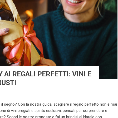
 AI REGALI PERFETTI: VINI E
GUSTI
no il segno? Con la nostra guida, scegliere il regalo perfetto non è mai
ne di vini pregiati e spirits esclusivi, pensati per sorprendere e
iere? Scopri le nostre proposte e fai un brindisi al Natale con