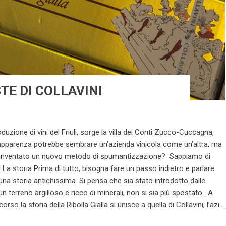
TE DI COLLAVINI
uzione di vini del Friuli, sorge la villa dei Conti Zucco-Cuccagna,
ll’apparenza potrebbe sembrare un’azienda vinicola come un’altra, ma
er inventato un nuovo metodo di spumantizzazione? Sappiamo di
ra! La storia Prima di tutto, bisogna fare un passo indietro e parlare
a una storia antichissima. Si pensa che sia stato introdotto dalle
 un terreno argilloso e ricco di minerali, non si sia più spostato. A
o la storia della Ribolla Gialla si unisce a quella di Collavini, l’azi...