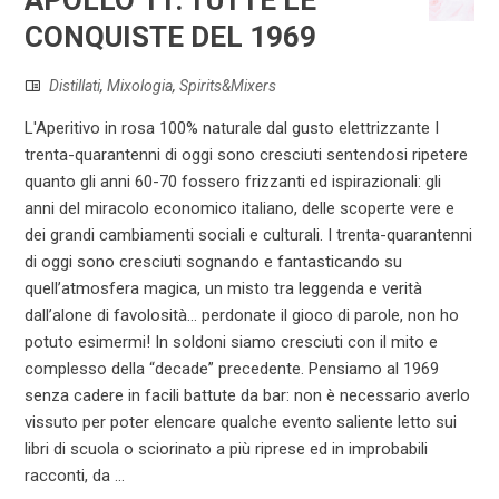
CONQUISTE DEL 1969
Distillati
,
Mixologia
,
Spirits&Mixers
L'Aperitivo in rosa 100% naturale dal gusto elettrizzante I
trenta-quarantenni di oggi sono cresciuti sentendosi ripetere
quanto gli anni 60-70 fossero frizzanti ed ispirazionali: gli
anni del miracolo economico italiano, delle scoperte vere e
dei grandi cambiamenti sociali e culturali. I trenta-quarantenni
di oggi sono cresciuti sognando e fantasticando su
quell’atmosfera magica, un misto tra leggenda e verità
dall’alone di favolosità… perdonate il gioco di parole, non ho
potuto esimermi! In soldoni siamo cresciuti con il mito e
complesso della “decade” precedente. Pensiamo al 1969
senza cadere in facili battute da bar: non è necessario averlo
vissuto per poter elencare qualche evento saliente letto sui
libri di scuola o sciorinato a più riprese ed in improbabili
racconti, da ...