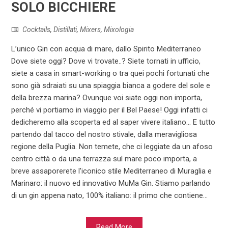
SOLO BICCHIERE
Cocktails
,
Distillati
,
Mixers
,
Mixologia
L’unico Gin con acqua di mare, dallo Spirito Mediterraneo
Dove siete oggi? Dove vi trovate..? Siete tornati in ufficio,
siete a casa in smart-working o tra quei pochi fortunati che
sono già sdraiati su una spiaggia bianca a godere del sole e
della brezza marina? Ovunque voi siate oggi non importa,
perché vi portiamo in viaggio per il Bel Paese! Oggi infatti ci
dedicheremo alla scoperta ed al saper vivere italiano… E tutto
partendo dal tacco del nostro stivale, dalla meravigliosa
regione della Puglia. Non temete, che ci leggiate da un afoso
centro città o da una terrazza sul mare poco importa, a
breve assaporerete l’iconico stile Mediterraneo di Muraglia e
Marinaro: il nuovo ed innovativo MuMa Gin. Stiamo parlando
di un gin appena nato, 100% italiano: il primo che contiene...
Read More