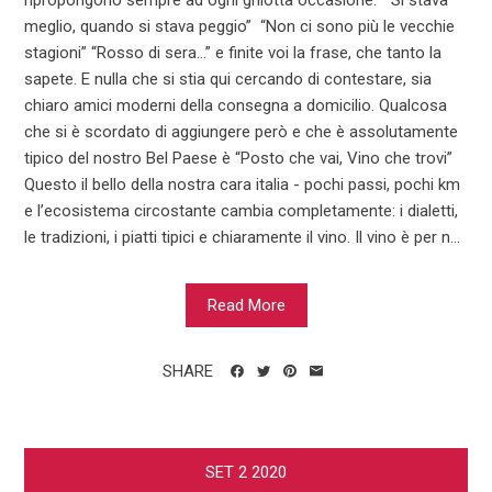
ripropongono sempre ad ogni ghiotta occasione: “Si stava
meglio, quando si stava peggio” “Non ci sono più le vecchie
stagioni” “Rosso di sera…” e finite voi la frase, che tanto la
sapete. E nulla che si stia qui cercando di contestare, sia
chiaro amici moderni della consegna a domicilio. Qualcosa
che si è scordato di aggiungere però e che è assolutamente
tipico del nostro Bel Paese è “Posto che vai, Vino che trovi”
Questo il bello della nostra cara italia - pochi passi, pochi km
e l’ecosistema circostante cambia completamente: i dialetti,
le tradizioni, i piatti tipici e chiaramente il vino. Il vino è per n...
Read More
SHARE
SET
2
2020