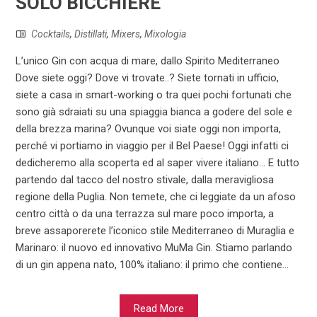
SOLO BICCHIERE
Cocktails
,
Distillati
,
Mixers
,
Mixologia
L’unico Gin con acqua di mare, dallo Spirito Mediterraneo
Dove siete oggi? Dove vi trovate..? Siete tornati in ufficio,
siete a casa in smart-working o tra quei pochi fortunati che
sono già sdraiati su una spiaggia bianca a godere del sole e
della brezza marina? Ovunque voi siate oggi non importa,
perché vi portiamo in viaggio per il Bel Paese! Oggi infatti ci
dedicheremo alla scoperta ed al saper vivere italiano… E tutto
partendo dal tacco del nostro stivale, dalla meravigliosa
regione della Puglia. Non temete, che ci leggiate da un afoso
centro città o da una terrazza sul mare poco importa, a
breve assaporerete l’iconico stile Mediterraneo di Muraglia e
Marinaro: il nuovo ed innovativo MuMa Gin. Stiamo parlando
di un gin appena nato, 100% italiano: il primo che contiene...
Read More