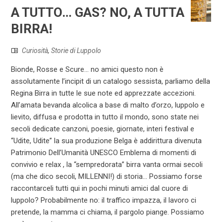
A TUTTO… GAS? NO, A TUTTA
BIRRA!
Curiosità
,
Storie di Luppolo
Bionde, Rosse e Scure... no amici questo non è
assolutamente l’incipit di un catalogo sessista, parliamo della
Regina Birra in tutte le sue note ed apprezzate accezioni.
All’amata bevanda alcolica a base di malto d’orzo, luppolo e
lievito, diffusa e prodotta in tutto il mondo, sono state nei
secoli dedicate canzoni, poesie, giornate, interi festival e
“Udite, Udite” la sua produzione Belga è addirittura divenuta
Patrimonio Dell’Umanità UNESCO Emblema di momenti di
convivio e relax , la “sempredorata” birra vanta ormai secoli
(ma che dico secoli, MILLENNI!) di storia… Possiamo forse
raccontarceli tutti qui in pochi minuti amici dal cuore di
luppolo? Probabilmente no: il traffico impazza, il lavoro ci
pretende, la mamma ci chiama, il pargolo piange. Possiamo