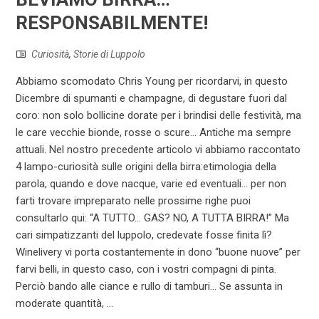
RESPONSABILMENTE!
Curiosità
,
Storie di Luppolo
Abbiamo scomodato Chris Young per ricordarvi, in questo
Dicembre di spumanti e champagne, di degustare fuori dal
coro: non solo bollicine dorate per i brindisi delle festività, ma
le care vecchie bionde, rosse o scure… Antiche ma sempre
attuali. Nel nostro precedente articolo vi abbiamo raccontato
4 lampo-curiosità sulle origini della birra:etimologia della
parola, quando e dove nacque, varie ed eventuali… per non
farti trovare impreparato nelle prossime righe puoi
consultarlo qui: “A TUTTO… GAS? NO, A TUTTA BIRRA!” Ma
cari simpatizzanti del luppolo, credevate fosse finita lì?
Winelivery vi porta costantemente in dono “buone nuove” per
farvi belli, in questo caso, con i vostri compagni di pinta.
Perciò bando alle ciance e rullo di tamburi… Se assunta in
moderate quantità, ...