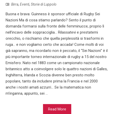
Birra
,
Eventi
,
Storie di Luppolo
Buona e brava: Guinness è sponsor ufficiale di Rugby Sei
Nazioni Ma di cosa stiamo parlando? Sento il punto di
domanda formarsi sulla fronte delle femminucce, proprio lì
nell’incavo delle soppracciglia... Rilassatevi e prestatemi
orecchio, o rischiamo che quella perplessità si trasformi in
ruga... e non vogliamo certo che accada! Come molti di voi
già sapranno, ma ricordarlo non è peccato, il “Sei Nazioni” è il
più importante torneo internazionale di rugby a 15 del nostro
Emisfero. Nato nel 1883 come un campionato nazionale
britannico atto a coinvolgere solo le quattro nazioni di Galles,
Inghilterra, Irlanda e Scozia divenne ben presto molto
popolare, tanto da includere prima la Francia e nel 2000
anche i nostri amati azzurri... Se la matematica non
m’inganna, appunto, sei ...
Read More