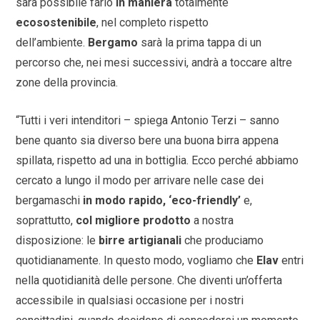
sarà possibile farlo
in maniera
totalmente
ecosostenibile
, nel completo rispetto
dell’ambiente.
Bergamo
sarà la prima tappa di un
percorso che, nei mesi successivi, andrà a toccare altre
zon
e della provincia.
“Tutti i veri intenditori – spiega Antonio Terzi – sanno
bene quanto sia diverso bere una buona birra appena
spillata, rispetto ad una in bottiglia. Ecco perché abbiamo
cercato a lungo il modo per arrivare nelle case dei
bergamaschi
in modo rapido, ‘eco-friendly’
e,
soprattutto,
col migliore prodotto
a nostra
disposizione: le
birre artigianali
che produciamo
quotidianamente. In questo modo, vogliamo che
Elav
entri
nella quotidianità delle persone. Che diventi un’offerta
accessibile in qualsiasi occasione per i nostri