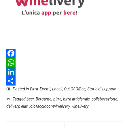
F
a
W
c
h
L
Posted in
Birra
,
Eventi
,
Locali
,
Out Of Office
,
Storie di Luppolo
e
a
i
S
b
t
n
h
Tagged
beer
,
Bergamo
,
birra
,
birra artigianale
,
collaborazione
,
delivery
,
elav
,
iolofaccioconwinelivery
,
winelivery
o
s
k
a
o
A
e
r
k
p
d
e