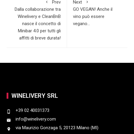
Prev
Next
p
I
Dalla collaborazione tra
GO VEGAN! Anche il
Winelivery e CleanBnB
vino può essere
n
nasce il concetto di
vegano…
Minibar 4.0 per tutti gli
affitti di breve durata!
WINELIVERY SRL
+39 02 40031373
info@winelivery.com
via Maurizio Gonzaga 5, 20123 Milano (MI)