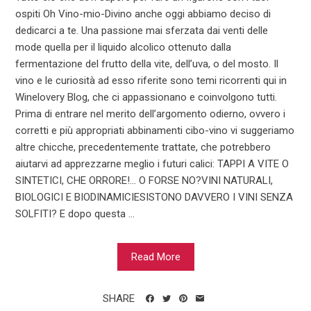
ospiti Oh Vino-mio-Divino anche oggi abbiamo deciso di
dedicarci a te. Una passione mai sferzata dai venti delle
mode quella per il liquido alcolico ottenuto dalla
fermentazione del frutto della vite, dell’uva, o del mosto. Il
vino e le curiosità ad esso riferite sono temi ricorrenti qui in
Winelovery Blog, che ci appassionano e coinvolgono tutti.
Prima di entrare nel merito dell’argomento odierno, ovvero i
corretti e più appropriati abbinamenti cibo-vino vi suggeriamo
altre chicche, precedentemente trattate, che potrebbero
aiutarvi ad apprezzarne meglio i futuri calici: TAPPI A VITE O
SINTETICI, CHE ORRORE!… O FORSE NO?VINI NATURALI,
BIOLOGICI E BIODINAMICIESISTONO DAVVERO I VINI SENZA
SOLFITI? E dopo questa ...
Read More
SHARE