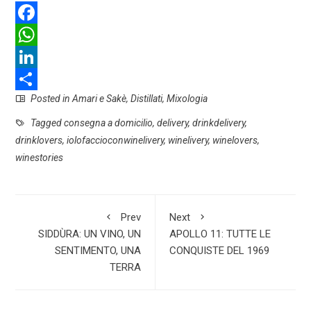
F
a
W
c
h
L
Posted in
Amari e Sakè
,
Distillati
,
Mixologia
e
a
i
S
b
t
n
h
Tagged
consegna a domicilio
,
delivery
,
drinkdelivery
,
drinklovers
,
iolofaccioconwinelivery
,
winelivery
,
winelovers
,
o
s
k
a
winestories
o
A
e
r
k
p
d
e
p
I
Prev
Next
n
SIDDÙRA: UN VINO, UN
APOLLO 11: TUTTE LE
SENTIMENTO, UNA
CONQUISTE DEL 1969
TERRA