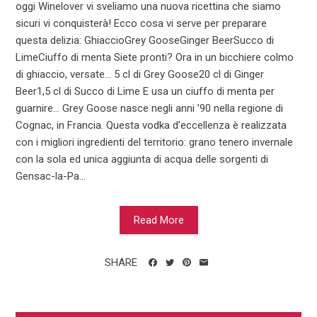
oggi Winelover vi sveliamo una nuova ricettina che siamo
sicuri vi conquisterà! Ecco cosa vi serve per preparare
questa delizia: GhiaccioGrey GooseGinger BeerSucco di
LimeCiuffo di menta Siete pronti? Ora in un bicchiere colmo
di ghiaccio, versate… 5 cl di Grey Goose20 cl di Ginger
Beer1,5 cl di Succo di Lime E usa un ciuffo di menta per
guarnire… Grey Goose nasce negli anni ’90 nella regione di
Cognac, in Francia. Questa vodka d’eccellenza è realizzata
con i migliori ingredienti del territorio: grano tenero invernale
con la sola ed unica aggiunta di acqua delle sorgenti di
Gensac-la-Pa...
Read More
SHARE