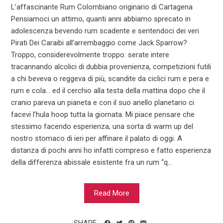
L’affascinante Rum Colombiano originario di Cartagena
Pensiamoci un attimo, quanti anni abbiamo sprecato in
adolescenza bevendo rum scadente e sentendoci dei veri
Pirati Dei Caraibi all’arrembaggio come Jack Sparrow?
Troppo, considerevolmente troppo: serate intere
tracannando alcolici di dubbia provenienza, competizioni futili
a chi beveva o reggeva di più, scandite da ciclici rum e pera e
rum e cola… ed il cerchio alla testa della mattina dopo che il
cranio pareva un pianeta e con il suo anello planetario ci
facevi l’hula hoop tutta la giornata. Mi piace pensare che
stessimo facendo esperienza, una sorta di warm up del
nostro stomaco di ieri per affinare il palato di oggi. A
distanza di pochi anni ho infatti compreso e fatto esperienza
della differenza abissale esistente fra un rum “q...
Read More