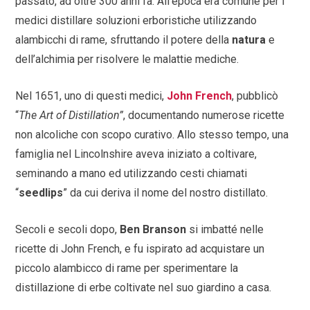
passato, ad oltre 300 anni fa. All’epoca era comune per i
medici distillare soluzioni erboristiche utilizzando
alambicchi di rame, sfruttando il potere della
natura
e
dell’alchimia per risolvere le malattie mediche.
Nel 1651, uno di questi medici,
John French
, pubblicò
“
The Art of Distillation”
, documentando numerose ricette
non alcoliche con scopo curativo. Allo stesso tempo, una
famiglia nel Lincolnshire aveva iniziato a coltivare,
seminando a mano ed utilizzando cesti chiamati
“
seedlips
” da cui deriva il nome del nostro distillato.
Secoli e secoli dopo,
Ben Branson
si imbatté nelle
ricette di John French, e fu ispirato ad acquistare un
piccolo alambicco di rame per sperimentare la
distillazione di erbe coltivate nel suo giardino a casa.