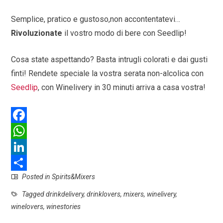
Semplice, pratico e gustoso,non accontentatevi…
Rivoluzionate
il vostro modo di bere con Seedlip!
Cosa state aspettando? Basta intrugli colorati e dai gusti
finti! Rendete speciale la vostra serata non-alcolica con
Seedlip
, con Winelivery in 30 minuti arriva a casa vostra!
F
a
W
c
h
L
Posted in
Spirits&Mixers
e
a
i
S
b
t
n
h
Tagged
drinkdelivery
,
drinklovers
,
mixers
,
winelivery
,
winelovers
,
winestories
o
s
k
a