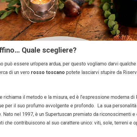
uffino… Quale scegliere?
o può essere un’opera ardua, per questo vogliamo darvi qualche “t
cerca di un vero
rosso toscano
potete lasciarvi stupire da Riser
he richiama il metodo e la misura, ed è l’espressione moderna di Ru
ngue per il suo profumo avvolgente e profondo.
La sua personalit
. Nato nel 1997, è un Supertuscan premiato da riconoscimenti e 
enti che contribuiscono al suo carattere unico: viti, sole, terreni e