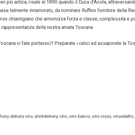
en più antica, risale al 1890 quando il Duca d’Aosta, attraversand
ase talmente innamorato, da nominare Ruffino fornitore della Re
orso chiantigiano che armonizza forza e classe, complessità e p
sa rappresentanza della nostra amata Toscana.
Toscana vi fate portavoci? Preparate i calici ed assaporate la To
livery
,
delivery vino
,
drinkdelivery
,
vino
,
vino bianco
,
vino rosso
,
vinoedaltro