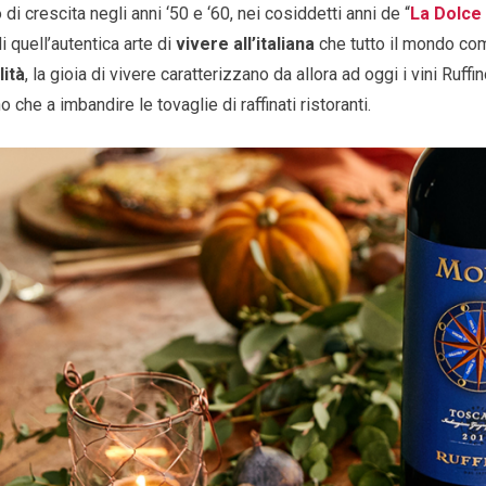
i crescita negli anni ‘50 e ‘60, nei cosiddetti anni de “
La Dolce 
quell’autentica arte di
vivere all’italiana
che tutto il mondo com
lità
, la gioia di vivere caratterizzano da allora ad oggi i vini Ruffin
 che a imbandire le tovaglie di raffinati ristoranti.