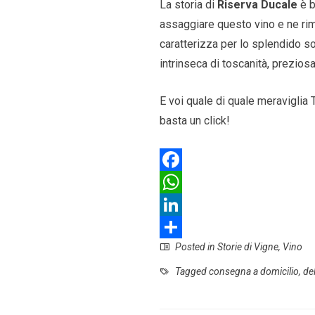
La storia di
Riserva Ducale
è b
assaggiare questo vino e ne rim
caratterizza per lo splendido s
intrinseca di toscanità, prezio
E voi quale di quale meraviglia 
basta un click!
F
a
W
c
h
L
Posted in
Storie di Vigne
,
Vino
e
a
i
S
b
t
n
h
Tagged
consegna a domicilio
,
de
o
s
k
a