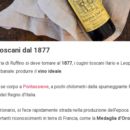
 toscani dal 1877
oria di Ruffino si deve tornare al
1877
, i cugini toscani Ilario e L
banale: produrre il
vino ideale
.
rese corpo a
Pontassieve
, a pochi chilometri dalla spumeggiante 
del Regno d’Italia.
uzionario, si fece rapidamente strada nella produzione dell’epoca 
rtanti riconoscimenti in terra di Francia, come la
Medaglia d’Or