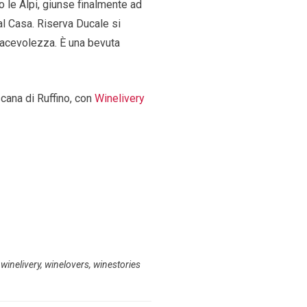
o le Alpi, giunse finalmente ad
al Casa.
Riserva Ducale si
iacevolezza. È una bevuta
scana di Ruffino, con
Winelivery
,
winelivery
,
winelovers
,
winestories