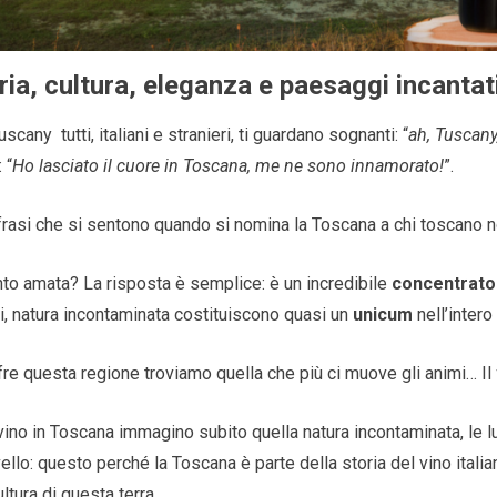
ria, cultura, eleganza e paesaggi incantat
scany tutti, italiani e stranieri, ti guardano sognanti: “
ah, Tuscany
 “
Ho lasciato il cuore in Toscana, me ne sono innamorato!
”.
rasi che si sentono quando si nomina la Toscana a chi toscano n
to amata? La risposta è semplice: è un incredibile
concentrato
hi, natura incontaminata costituiscono quasi un
unicum
nell’intero
ffre questa regione troviamo quella che più ci muove gli animi… Il
vino in Toscana immagino subito quella natura incontaminata, le
ivello: questo perché la Toscana è parte della storia del vino ital
ultura di questa terra.