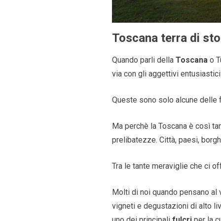
Toscana terra di sto
Quando parli della
Toscana
o Tu
via con gli aggettivi entusiastici:
Queste sono solo alcune delle f
Ma perchè la Toscana è così tan
prelibatezze. Città, paesi, borg
Tra le tante meraviglie che ci o
Molti di noi quando pensano al 
vigneti e degustazioni di alto l
uno dei principali
fulcri
per la c