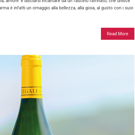
ia, amore: è lasciarsi incantare da un fascino raffinato, che unisce
 è infatti un omaggio alla bellezza, alla gioia, al gusto con i suoi
Read More