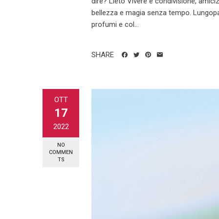
dire? Lieto Vivere è condivisione, amiciz
bellezza e magia senza tempo. Lungoparma
profumi e col...
SHARE
OTT
17
2022
NO
COMMEN
TS