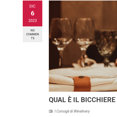
DIC
6
2023
NO
COMMEN
TS
QUAL È IL BICCHIER
I Consigli di Winelivery