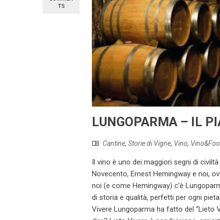
TS
LUNGOPARMA – IL PI
Cantine
,
Storie di Vigne
,
Vino
,
Vino&Fo
Il vino è uno dei maggiori segni di civilt
Novecento, Ernest Hemingway e noi, o
noi (e come Hemingway) c’è Lungoparma, 
di storia e qualità, perfetti per ogni pi
Vivere Lungoparma ha fatto del “Lieto V