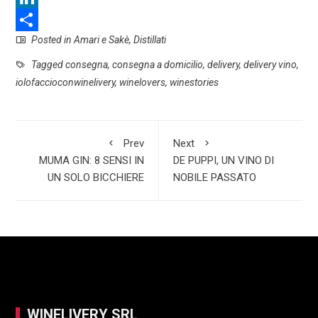
c
h
L
Posted in
Amari e Sakè
,
Distillati
e
a
i
S
b
t
n
h
Tagged
consegna
,
consegna a domicilio
,
delivery
,
delivery vino
,
iolofaccioconwinelivery
,
winelovers
,
winestories
o
s
k
a
o
A
e
r
k
p
d
e
Prev
Next
p
I
MUMA GIN: 8 SENSI IN
DE PUPPI, UN VINO DI
UN SOLO BICCHIERE
NOBILE PASSATO
n
WINELIVERY SRL