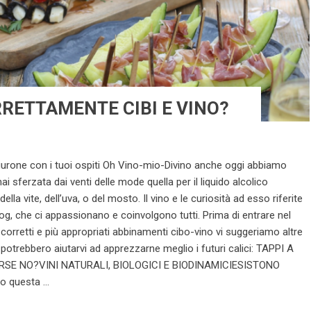
RETTAMENTE CIBI E VINO?
igurone con i tuoi ospiti Oh Vino-mio-Divino anche oggi abbiamo
i sferzata dai venti delle mode quella per il liquido alcolico
lla vite, dell’uva, o del mosto. Il vino e le curiosità ad esso riferite
log, che ci appassionano e coinvolgono tutti. Prima di entrare nel
corretti e più appropriati abbinamenti cibo-vino vi suggeriamo altre
otrebbero aiutarvi ad apprezzarne meglio i futuri calici: TAPPI A
ORSE NO?VINI NATURALI, BIOLOGICI E BIODINAMICIESISTONO
 questa ...