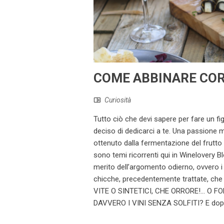
COME ABBINARE COR
Curiosità
Tutto ciò che devi sapere per fare un f
deciso di dedicarci a te. Una passione ma
ottenuto dalla fermentazione del frutto de
sono temi ricorrenti qui in Winelovery B
merito dell’argomento odierno, ovvero i 
chicche, precedentemente trattate, che p
VITE O SINTETICI, CHE ORRORE!… O F
DAVVERO I VINI SENZA SOLFITI? E dopo