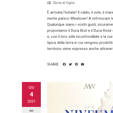
Storie di Vigne
È arrivata l’estate! Il caldo, il sole, il m
niente panico Winelover! A rinfrescare le
Qualunque siano i vostri gusti, sicurame
proponiamo il Duca Brut e il Duca Rosé d
e, con il loro stile inconfondibile e la c
tipica della terra in cui vengono prodotti
territorio viene espresso anche attravers
SHARE
GIU
4
2021
NO