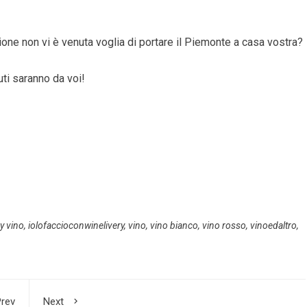
one non vi è venuta voglia di portare il Piemonte a casa vostra?
uti saranno da voi!
ry vino
,
iolofaccioconwinelivery
,
vino
,
vino bianco
,
vino rosso
,
vinoedaltro
,
rev
Next