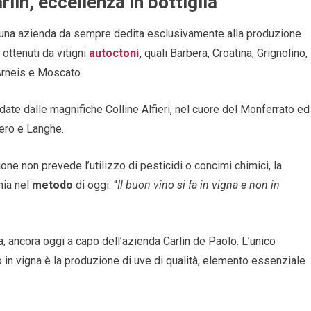
lin, eccellenza in bottiglia
 una azienda da sempre dedita esclusivamente alla produzione
i ottenuti da vitigni
autoctoni
,
quali Barbera, Croatina, Grignolino,
Arneis e Moscato.
ate dalle magnifiche Colline Alfieri, nel cuore del Monferrato ed
oero e Langhe.
ione non prevede l’utilizzo di pesticidi o concimi chimici, la
hia nel
metodo
di oggi: “
Il buon vino si fa in vigna e non in
a, ancora oggi a capo dell’azienda Carlin de Paolo. L’unico
o in vigna è la produzione di uve di qualità, elemento essenziale