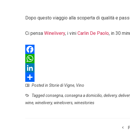
Dopo questo viaggio alla scoperta di qualità e passi
Ci pensa
Winelivery
, i vini
Carlin De Paolo
, in 30 min
F
a
W
c
h
L
Posted in
Storie di Vigne
,
Vino
e
a
i
S
b
t
n
h
Tagged
consegna
,
consegna a domicilio
,
delivery
,
delive
wine
,
winelivery
,
winelovers
,
winestories
o
s
k
a
o
A
e
r
k
p
d
e
P