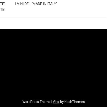
TE”
I VINI DEL “MADE IN ITALY”
TE!
WordPress Theme |
Viral
by HashThemes