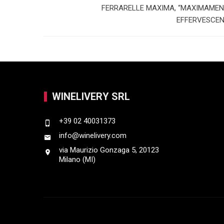
p
I
FERRARELLE MAXIMA, “MAXIMAMEN
EFFERVESCEN
n
WINELIVERY SRL
+39 02 40031373
info@winelivery.com
via Maurizio Gonzaga 5, 20123
Milano (MI)