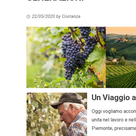
22/05/2020
by
Costanza
Un Viaggio a
Oggi vogliamo accom
unita nel lavoro e nel
Piemonte, precisame