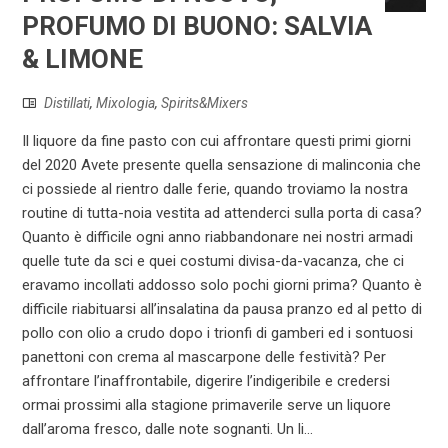
PROFUMO DI BUONO: SALVIA
& LIMONE
Distillati
,
Mixologia
,
Spirits&Mixers
Il liquore da fine pasto con cui affrontare questi primi giorni
del 2020 Avete presente quella sensazione di malinconia che
ci possiede al rientro dalle ferie, quando troviamo la nostra
routine di tutta-noia vestita ad attenderci sulla porta di casa?
Quanto è difficile ogni anno riabbandonare nei nostri armadi
quelle tute da sci e quei costumi divisa-da-vacanza, che ci
eravamo incollati addosso solo pochi giorni prima? Quanto è
difficile riabituarsi all’insalatina da pausa pranzo ed al petto di
pollo con olio a crudo dopo i trionfi di gamberi ed i sontuosi
panettoni con crema al mascarpone delle festività? Per
affrontare l’inaffrontabile, digerire l’indigeribile e credersi
ormai prossimi alla stagione primaverile serve un liquore
dall’aroma fresco, dalle note sognanti. Un li...