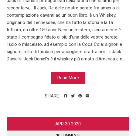
Jack di Titanic il protagonista della storia che stiamo per
raccontarvi. Il Jack, Re delle nostre serate fra amici o di
contemplazione davanti ad un buon libro, è un Whiskey,
originario del Tennessee, che ha fatto la storia e la fa
tutt’ora, da oltre 150 anni. Nessun mistero, sicuramente è
stato il compagno fidato di più d’una delle vostre serate,
liscio o miscelato, ad esempio con la Coca Cola: signori e
signore, rullo di tamburi per accogliere ora fra noi... il Jack
Daniel’s. Jack Daniel’s è il whiskey più amato d’America e n...
Read More
SHARE
APR
30
2020
NO COMMENTS