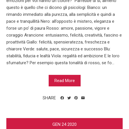
emozioni per voi hanno un colore?” Parrebbe di si, almeno
questo è quello che ci dicono gli psicologi: Bianco: un
rimando immediato alla purezza, alla semplicità e quindi a
pace e tranquillità Nero: all’opposto è mistero, eleganza e
forse un po’ di paura Rosso: amore, passione, vigore e
coraggio Arancione: entusiasmo, felicità, creatività, fascino e
proattività Giallo: felicità, spensieratezza, freschezza e
chiarore Verde: salute, pace, sicurezza e successo Blu:
stabilità, fiducia e lealtà Viola: regalità ed ambizione E le loro
sfumature? Per esempio questa tonalità di rosso, se fo...
Read More
SHARE
GEN
24
2020