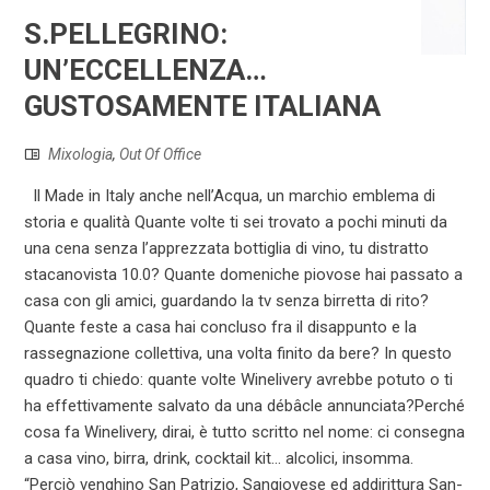
S.PELLEGRINO:
UN’ECCELLENZA…
GUSTOSAMENTE ITALIANA
Mixologia
,
Out Of Office
Il Made in Italy anche nell’Acqua, un marchio emblema di
storia e qualità Quante volte ti sei trovato a pochi minuti da
una cena senza l’apprezzata bottiglia di vino, tu distratto
stacanovista 10.0? Quante domeniche piovose hai passato a
casa con gli amici, guardando la tv senza birretta di rito?
Quante feste a casa hai concluso fra il disappunto e la
rassegnazione collettiva, una volta finito da bere? In questo
quadro ti chiedo: quante volte Winelivery avrebbe potuto o ti
ha effettivamente salvato da una débâcle annunciata?Perché
cosa fa Winelivery, dirai, è tutto scritto nel nome: ci consegna
a casa vino, birra, drink, cocktail kit… alcolici, insomma.
“Perciò venghino San Patrizio, Sangiovese ed addirittura San-