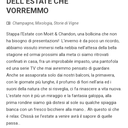
DELL’ESTATE CHE
VORREMMO
Champagne
,
Mixologia
,
Storie di Vigne
Stappa l'Estate con Moët & Chandon, una bollicina che non
ha bisogno di presentazioni! L’inverno è da poco un ricordo,
abbiamo vissuto immersi nella nebbia nell'attesa della bella
stagione ed ormai prossimi alla meta ci siamo ritrovati
confinati in casa, fra un improbabile impasto, una pantofola
ed una serie TV che mai avremmo pensato di guardare.
Anche se assaporata solo dai nostri balconi, la primavera,
con le giornate più lunghe, il profumo di fiori nell'aria ed i
suoni della natura che si risveglia, ci fa rinascere a vita nuova.
L’estate non è più un miraggio e la fantasia galoppa, alla
prima rondine siamo già distesi al sole su qualche spiaggia
bianca con un fresco bicchiere alla mano... Ah questo sì che
è relax. Chissà se l’estate a venire avrà il sapore di quelle
passa...