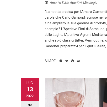
Amari e Sakè
,
Aperitivi
,
Mixologia
“La ricetta precisa per l’Amaro Gamondi 
parole che Carlo Gamondi scrisse nel 
e ha ampliato la sua gamma di prodotti,
esempio? L’Aperitivo Fiori di Sambuco, p
delle Laghe; l’Aperitivo Agrumi Mediterr
anche i più classici Bitter, Vermouth e
Gamondi, preparatevi per il quiz! Salute
SHARE
LUG
13
2022
NO