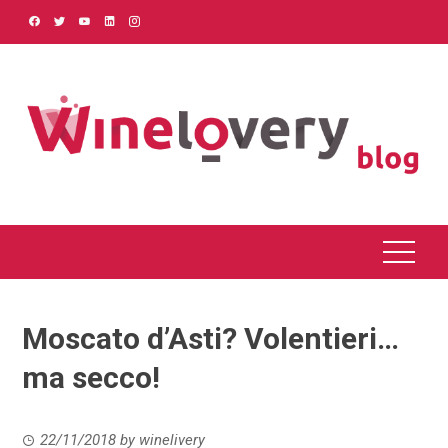
Skip
to
content
Moscato d’Asti? Volentieri…
ma secco!
22/11/2018
by
winelivery