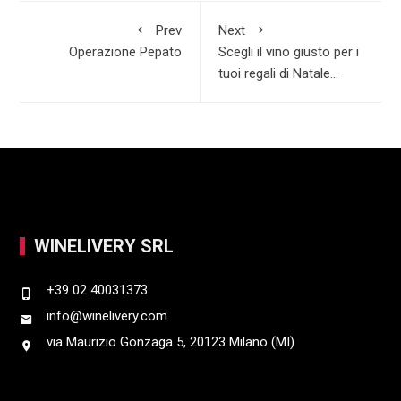
o
A
e
r
Prev
Next
k
p
d
e
Operazione Pepato
Scegli il vino giusto per i
p
I
tuoi regali di Natale…
n
WINELIVERY SRL
+39 02 40031373
info@winelivery.com
via Maurizio Gonzaga 5, 20123 Milano (MI)