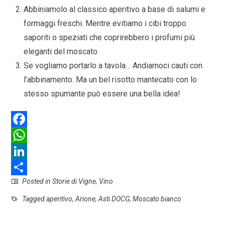
Abbiniamolo al classico aperitivo a base di salumi e
formaggi freschi. Mentre evitiamo i cibi troppo
saporiti o speziati che coprirebbero i profumi più
eleganti del moscato.
Se vogliamo portarlo a tavola… Andiamoci cauti con
l’abbinamento. Ma un bel risotto mantecato con lo
stesso spumante può essere una bella idea!
F
a
W
c
h
L
Posted in
Storie di Vigne
,
Vino
e
a
i
S
b
t
n
h
Tagged
aperitivo
,
Arione
,
Asti DOCG
,
Moscato bianco
o
s
k
a