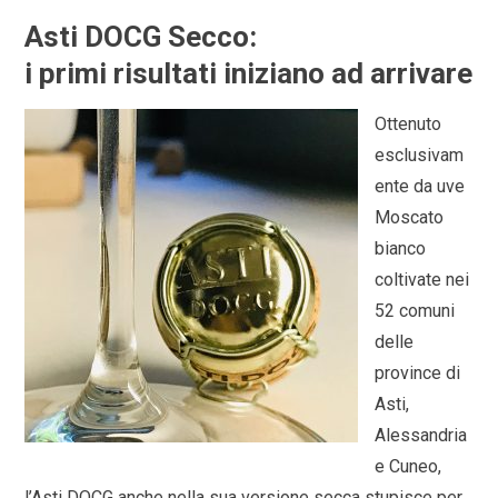
Asti DOCG Secco:
i primi risultati iniziano ad arrivare
Ottenuto
esclusivam
ente da uve
Moscato
bianco
coltivate nei
52 comuni
delle
province di
Asti,
Alessandria
e Cuneo,
l’Asti DOCG anche nella sua versione secca stupisce per