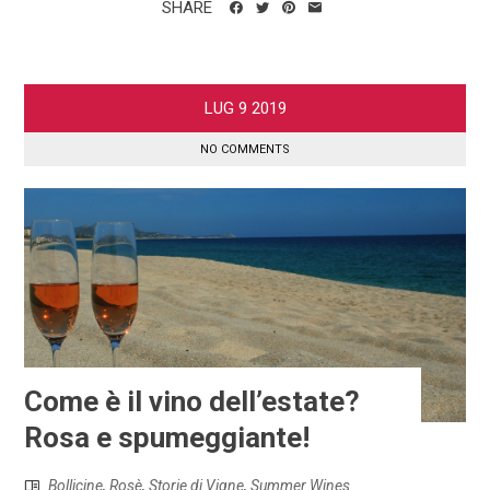
SHARE
LUG
9
2019
NO COMMENTS
Come è il vino dell’estate?
Rosa e spumeggiante!
Bollicine
,
Rosè
,
Storie di Vigne
,
Summer Wines