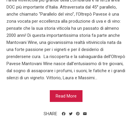
l’area vitivinicola più grande della Lombardia e la terza area
DOC più importante d’Italia. Attraversata dal 45° parallelo,
anche chiamato “Parallelo del vino”, l’Oltrepò Pavese è una
zona vocata per eccellenza alla produzione di uva e di vino:
pensate che la sua storia viticola ha un passato di almeno
2000 anni! Di questa importantissima storia fa parte anche
Mantovani Wine, una giovanissima realtà vitivinicola nata da
una forte passione per i vigneti e per il desiderio di
prendersene cura. La riscoperta e la salvaguardia dell’Oltrepò
Pavese Mantovani Wine nasce dall’entusiasmo di tre giovani,
dal sogno di assaporare i profumi, i suoni, le fatiche e i grandi
silenzi di un vigneto. Vittorio, Laura e Massimi...
Read More
SHARE