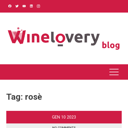
Skip
to
content
Tag:
rosè
GEN
10
2023
NO COMMENTS