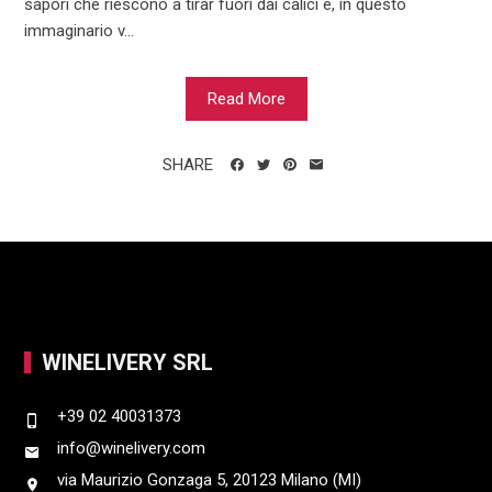
sapori che riescono a tirar fuori dai calici e, in questo
immaginario v...
Read More
SHARE
WINELIVERY SRL
+39 02 40031373
info@winelivery.com
via Maurizio Gonzaga 5, 20123 Milano (MI)