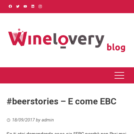
Skip
to
content
#beerstories – E come EBC
18/09/2017
by
admin