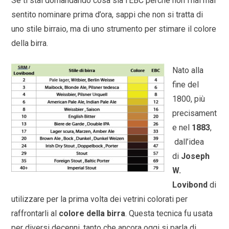
Se ti stai domandando cosa sia l’EBC perchè non l’hai mai
sentito nominare prima d’ora, sappi che non si tratta di
uno stile birraio, ma di uno strumento per stimare il colore
della birra.
Nato alla
fine del
1800, più
precisament
e nel
1883
,
dall’idea
di
Joseph
W.
Lovibond
di
utilizzare per la prima volta dei vetrini colorati per
raffrontarli al
colore della birra
. Questa tecnica fu usata
per diversi decenni, tanto che ancora oggi si parla di