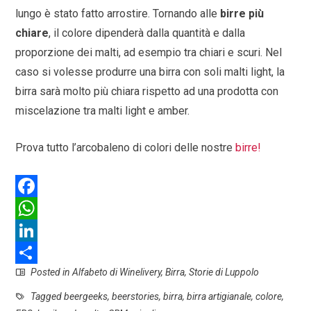
lungo è stato fatto arrostire. Tornando alle
birre più
chiare
, il colore dipenderà dalla quantità e dalla
proporzione dei malti, ad esempio tra chiari e scuri. Nel
caso si volesse produrre una birra con soli malti light, la
birra sarà molto più chiara rispetto ad una prodotta con
miscelazione tra malti light e amber.
Prova tutto l’arcobaleno di colori delle nostre
birre!
F
a
W
c
h
L
Posted in
Alfabeto di Winelivery
,
Birra
,
Storie di Luppolo
e
a
i
S
b
t
n
h
Tagged
beergeeks
,
beerstories
,
birra
,
birra artigianale
,
colore
,