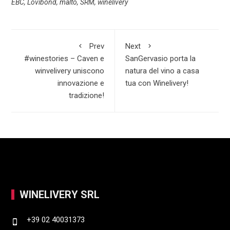
EBC
,
Lovibond
,
malto
,
SRM
,
winelivery
o
s
k
a
o
A
e
r
k
p
d
e
Prev
Next
p
I
#winestories – Caven e
SanGervasio porta la
winvelivery uniscono
natura del vino a casa
n
innovazione e
tua con Winelivery!
tradizione!
WINELIVERY SRL
+39 02 40031373