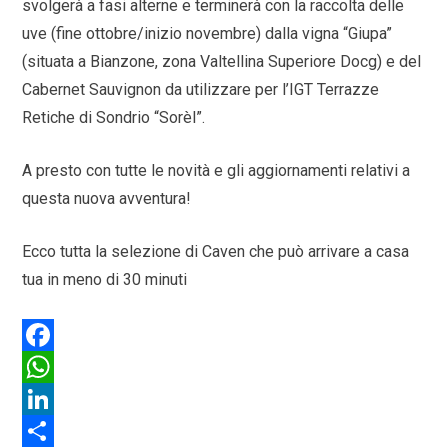
svolgerà a fasi alterne e terminerà con la raccolta delle
uve (fine ottobre/inizio novembre) dalla vigna “Giupa”
(situata a Bianzone, zona Valtellina Superiore Docg) e del
Cabernet Sauvignon da utilizzare per l’IGT Terrazze
Retiche di Sondrio “Sorèl”.
A presto con tutte le novità e gli aggiornamenti relativi a
questa nuova avventura!
Ecco tutta la selezione di Caven che può arrivare a casa
tua in meno di 30 minuti
F
a
W
c
h
L