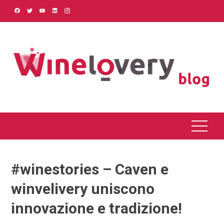
Skip
to
content
#winestories – Caven e
winvelivery uniscono
innovazione e tradizione!