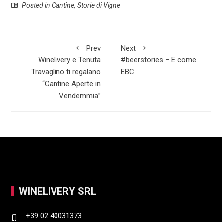
Posted in
Cantine
,
Storie di Vigne
e
a
i
S
b
t
n
h
o
s
k
a
Prev
Next
o
A
e
r
Winelivery e Tenuta
#beerstories – E come
k
p
d
e
Travaglino ti regalano
EBC
“Cantine Aperte in
p
I
Vendemmia”
n
WINELIVERY SRL
+39 02 40031373