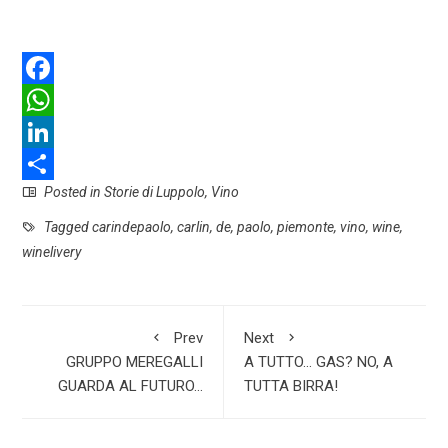
F
a
W
c
h
L
Posted in
Storie di Luppolo
,
Vino
e
a
i
S
b
t
n
h
Tagged
carindepaolo
,
carlin
,
de
,
paolo
,
piemonte
,
vino
,
wine
,
winelivery
o
s
k
a
o
A
e
r
k
p
d
e
Prev
Next
p
I
GRUPPO MEREGALLI
A TUTTO… GAS? NO, A
GUARDA AL FUTURO…
TUTTA BIRRA!
n