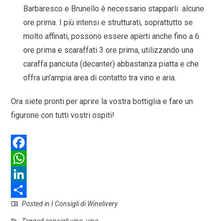
Barbaresco e Brunello è necessario stapparli alcune
ore prima. I più intensi e strutturati, soprattutto se
molto affinati, possono essere aperti anche fino a 6
ore prima e scaraffati 3 ore prima, utilizzando una
caraffa panciuta (decanter) abbastanza piatta e che
offra un’ampia area di contatto tra vino e aria.
Ora siete pronti per aprire la vostra bottiglia e fare un
figurone con tutti vostri ospiti!
F
a
W
c
h
L
Posted in
I Consigli di Winelivery
e
a
i
S
Tagged
consigli vino
,
vino