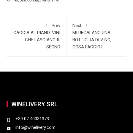
b
t
n
h
o
s
k
a
o
A
e
r
Prev
Next
k
p
d
e
CACCIA AL PIANO: VINI
MI REGALANO UNA
p
I
CHE LASCIANO IL
BOTTIGLIA DI VINO,
SEGNO
COSA FACCIO?
n
WINELIVERY SRL
+39 02 40031373
info@winelivery.com