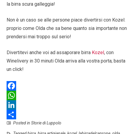
la birra scura galleggia!
Non è un caso se alle persone piace divertirsi con Kozel:
proprio come Olda che sa bene quanto sia importante non
prendersi mai troppo sul serio!
Divertitevi anche voi ad assaporare birra
Kozel
, con
Winelivery in 30 minuti Olda arriva alla vostra porta; basta
un click!
F
a
W
c
h
L
Posted in
Storie di Luppolo
e
a
i
S
b
t
n
h
Tagged
birra
,
birra artigianale
,
kozel
,
labirradelcaprone
,
olda
,