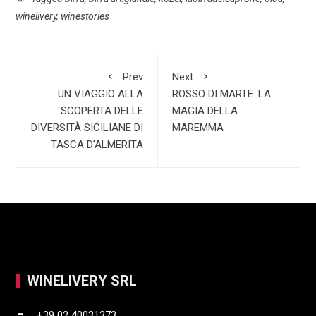
winelivery
,
winestories
o
s
k
a
o
A
e
r
k
p
d
e
Prev
Next
p
I
UN VIAGGIO ALLA
ROSSO DI MARTE: LA
SCOPERTA DELLE
MAGIA DELLA
n
DIVERSITÀ SICILIANE DI
MAREMMA
TASCA D’ALMERITA
WINELIVERY SRL
+39 02 40031373