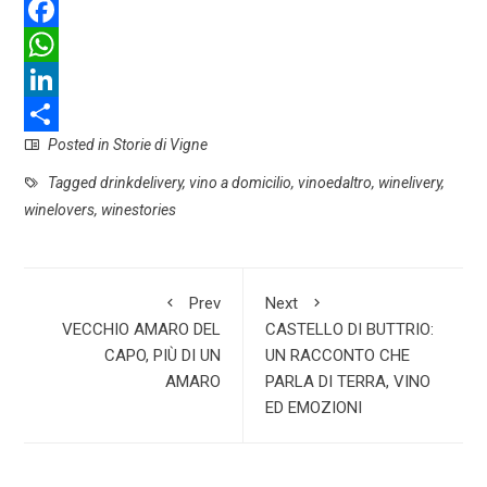
F
a
W
c
h
L
Posted in
Storie di Vigne
e
a
i
S
b
t
n
h
Tagged
drinkdelivery
,
vino a domicilio
,
vinoedaltro
,
winelivery
,
winelovers
,
winestories
o
s
k
a
o
A
e
r
k
p
d
e
Prev
Next
p
I
VECCHIO AMARO DEL
CASTELLO DI BUTTRIO:
CAPO, PIÙ DI UN
UN RACCONTO CHE
n
AMARO
PARLA DI TERRA, VINO
ED EMOZIONI