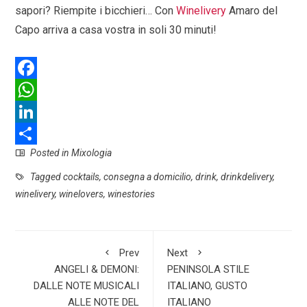
sapori? Riempite i bicchieri… Con
Winelivery
Amaro del
Capo arriva a casa vostra in soli 30 minuti!
F
a
W
c
h
L
Posted in
Mixologia
e
a
i
S
b
t
n
h
Tagged
cocktails
,
consegna a domicilio
,
drink
,
drinkdelivery
,
winelivery
,
winelovers
,
winestories
o
s
k
a
o
A
e
r
k
p
d
e
Prev
Next
p
I
ANGELI & DEMONI:
PENINSOLA STILE
DALLE NOTE MUSICALI
ITALIANO, GUSTO
n
ALLE NOTE DEL
ITALIANO