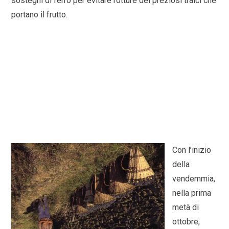
sostegni di ferro per evitare rotture dei preziosi tralci che
portano il frutto.
Con l’inizio
della
vendemmia,
nella prima
metà di
ottobre,