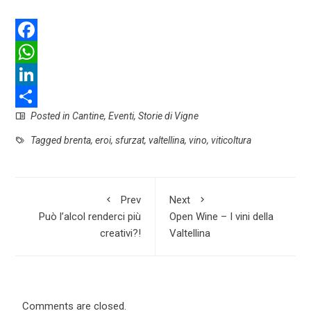
F
a
W
c
h
L
Posted in
Cantine
,
Eventi
,
Storie di Vigne
e
a
i
S
b
t
n
h
Tagged
brenta
,
eroi
,
sfurzat
,
valtellina
,
vino
,
viticoltura
o
s
k
a
o
A
e
r
Prev
Next
k
p
d
e
Può l’alcol renderci più
Open Wine – I vini della
p
I
creativi?!
Valtellina
n
Comments are closed.