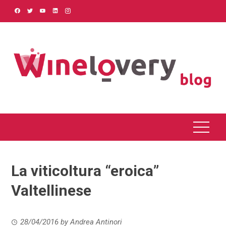
Skip
to
content
La viticoltura “eroica”
Valtellinese
28/04/2016
by
Andrea Antinori