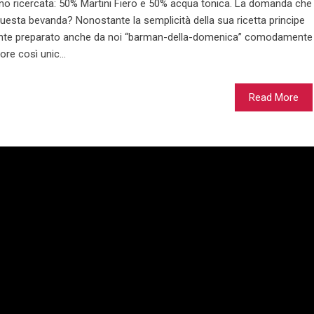
o ricercata: 50% Martini Fiero e 50% acqua tonica. La domanda che
questa bevanda? Nonostante la semplicità della sua ricetta principe
mente preparato anche da noi “barman-della-domenica” comodamente
re così unic...
Read More