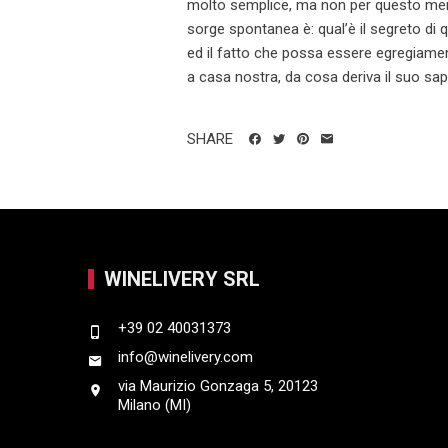
molto semplice, ma non per questo men
sorge spontanea è: qual’è il segreto di 
ed il fatto che possa essere egregia
a casa nostra, da cosa deriva il suo sapo
SHARE
WINELIVERY SRL
+39 02 40031373
info@winelivery.com
via Maurizio Gonzaga 5, 20123
Milano (MI)