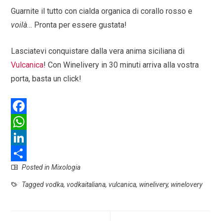
Guarnite il tutto con cialda organica di corallo rosso e
voilà
… Pronta per essere gustata!
Lasciatevi conquistare dalla vera anima siciliana di
Vulcanica
! Con Winelivery in 30 minuti arriva alla vostra
porta, basta un click!
F
a
W
c
h
L
Posted in
Mixologia
e
a
i
S
b
t
n
h
Tagged
vodka
,
vodkaitaliana
,
vulcanica
,
winelivery
,
winelovery
o
s
k
a
o
A
e
r