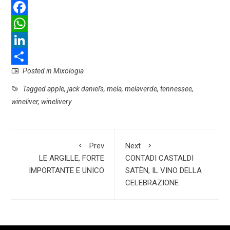
F
a
W
c
h
L
Posted in
Mixologia
e
a
i
S
b
t
n
h
Tagged
apple
,
jack daniel's
,
mela
,
melaverde
,
tennessee
,
wineliver
,
winelivery
o
s
k
a
o
A
e
r
k
p
d
e
Prev
Next
p
I
LE ARGILLE, FORTE
CONTADI CASTALDI
IMPORTANTE E UNICO
SATÈN, IL VINO DELLA
n
CELEBRAZIONE