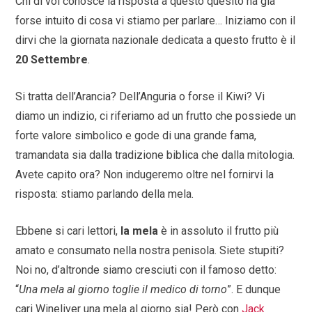
Chi di voi conosce la risposta a questo quesito ha già
forse intuito di cosa vi stiamo per parlare… Iniziamo con il
dirvi che la giornata nazionale dedicata a questo frutto è il
20 Settembre
.
Si tratta dell’Arancia? Dell’Anguria o forse il Kiwi? Vi
diamo un indizio, ci riferiamo ad un frutto che possiede un
forte valore simbolico e gode di una grande fama,
tramandata sia dalla tradizione biblica che dalla mitologia.
Avete capito ora? Non indugeremo oltre nel fornirvi la
risposta: stiamo parlando della mela.
Ebbene si cari lettori,
la mela
è in assoluto il frutto più
amato e consumato nella nostra penisola. Siete stupiti?
Noi no, d’altronde siamo cresciuti con il famoso detto:
“
Una mela al giorno toglie il medico di torno
”. E dunque
cari Wineliver una mela al giorno sia! Però con
Jack