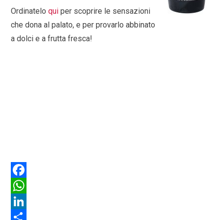
Ordinatelo
qui
per scoprire le sensazioni
che dona al palato, e per provarlo abbinato
a dolci e a frutta fresca!
F
a
W
c
h
L