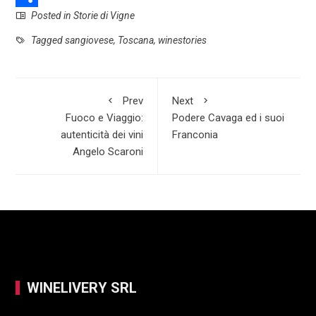
Posted in
Storie di Vigne
e
a
i
S
b
t
n
h
Tagged
sangiovese
,
Toscana
,
winestories
o
s
k
a
o
A
e
r
Prev
Next
k
p
d
e
Fuoco e Viaggio:
Podere Cavaga ed i suoi
p
I
autenticità dei vini
Franconia
Angelo Scaroni
n
WINELIVERY SRL