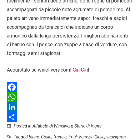
facilmente i sentori delle ortiche, delle foglie di pomodori
accompagnati da piccole note agrumate di pompelmo. Al
palato arrivano immediatamente sapori freschi e sapidi
accompagnati da toni caldi che indicano un corpo
armonico dalla lunga persistenza. I migliori abbinamenti
si hanno con il pesce, con zuppe a base di verdure, con
formaggi semi stagionati.
Acquistalo su winelivery.com!
Cin Cin
!
F
a
W
c
h
L
Posted in
Alfabeto di Winelivery
,
Storie di Vigne
e
a
i
S
b
t
n
h
Tagged
blanc
,
Collio
,
francia
,
Friuli Venezia Giulia
,
sauvignon
,