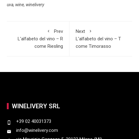
uva
,
wine
,
winelivery
o
s
k
a
o
A
e
r
k
p
d
e
Prev
Next
p
I
L’alfabeto del vino – R
L’alfabeto del vino – T
come Riesling
come Timorasso
n
WINELIVERY SRL
+39 02 40031373
info@winelivery.com