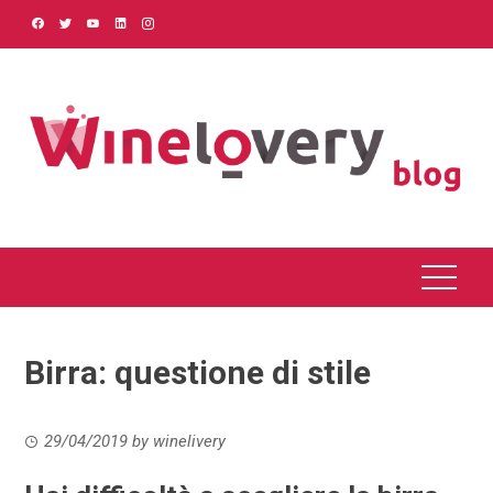
Skip
to
content
Birra: questione di stile
29/04/2019
by
winelivery