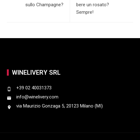
p
I
sullo Champagne?
bere un rosato?
Sempre!
n
WINELIVERY SRL
+39 02 40031373
info@winelivery.com
via Maurizio Gonzaga 5, 20123 Milano (MI)