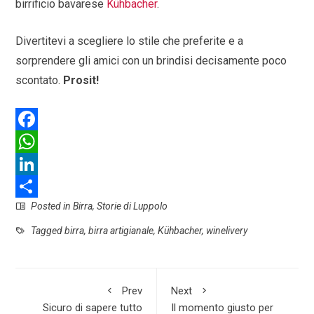
birrificio bavarese
Kühbacher
.
Divertitevi a scegliere lo stile che preferite e a
sorprendere gli amici con un brindisi decisamente poco
scontato.
Prosit!
F
a
W
c
h
L
Posted in
Birra
,
Storie di Luppolo
e
a
i
S
b
t
n
h
Tagged
birra
,
birra artigianale
,
Kühbacher
,
winelivery
o
s
k
a
o
A
e
r
Prev
Next
k
p
d
e
Sicuro di sapere tutto
Il momento giusto per