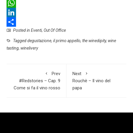
F
a
W
c
h
L
Posted in
Eventi
,
Out Of Office
e
a
i
S
b
t
n
h
Tagged
degustazione
,
il primo appello
,
the winedipity
,
wine
tasting
,
winelivery
o
s
k
a
o
A
e
r
k
p
d
e
Prev
Next
p
I
#Redstories – Cap. 9
Rouchè – Il vino del
Come si fa il vino rosso
papa
n