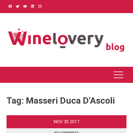
Skip
to
content
Tag:
Masseri Duca D’Ascoli
NOV
30
2017
NO COMMENTS