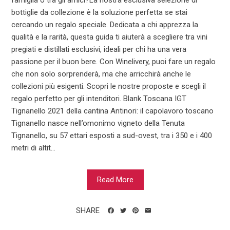
famiglia o tra gli amici?La nostra esclusiva selezione di
bottiglie da collezione è la soluzione perfetta se stai
cercando un regalo speciale. Dedicata a chi apprezza la
qualità e la rarità, questa guida ti aiuterà a scegliere tra vini
pregiati e distillati esclusivi, ideali per chi ha una vera
passione per il buon bere. Con Winelivery, puoi fare un regalo
che non solo sorprenderà, ma che arricchirà anche le
collezioni più esigenti. Scopri le nostre proposte e scegli il
regalo perfetto per gli intenditori. Blank Toscana IGT
Tignanello 2021 della cantina Antinori: il capolavoro toscano
Tignanello nasce nell’omonimo vigneto della Tenuta
Tignanello, su 57 ettari esposti a sud-ovest, tra i 350 e i 400
metri di altit...
Read More
SHARE