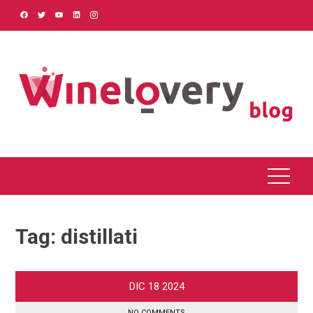
Skip
to
content
Tag:
distillati
DIC
18
2024
NO COMMENTS