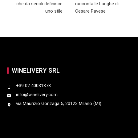
k
p
d
e
che da secoli definisce
racconta le Langhe di
uno stile
Cesare Pavese
p
I
n
WINELIVERY SRL
+39 02 40031373
info@winelivery.com
via Maurizio Gonzaga 5, 20123 Milano (MI)