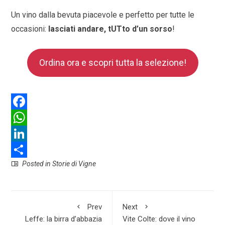
Un vino dalla bevuta piacevole e perfetto per tutte le
occasioni:
lasciati andare, tUTto d’un sorso
!
Ordina ora e scopri tutta la selezione!
F
a
W
c
h
L
Posted in
Storie di Vigne
e
a
i
S
b
t
n
h
o
s
k
a
Prev
Next
o
A
e
r
Leffe: la birra d’abbazia
Vite Colte: dove il vino